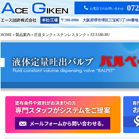
072
お電話でのお問い合わせ
プライバシーポリシー
サイトポリシー
本社/工場
〒590-0906 大阪府堺市堺区三宝町3丁180番地
トラブルシューティング
HOME
»
製品案内
»
圧送タンク
»
ステンレスタンク
» AT-S180-BU
お問い合わせ
技術的な質問