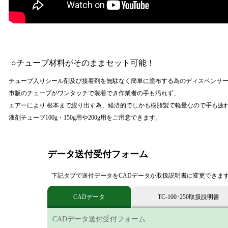
○チューブ材料がそのままセット可能！
チューブ入りシール剤及び接着剤を無駄なく簡単に塗布する為のディスペンサー
市販のチューブがワンタッチで装着でき作業者の手も汚れず、
エアーにより 根本まで絞り出す為、経済的でしかも樹脂製で軽量なので手も疲
液剤チューブ100g・150g用や200g用をご用意できます。
データ送付受付フォーム
下記タブで送付データをCADデータか取扱説明書に変更できま
CADデータ
TC-100･250取扱説明書
CADデータ送付受付フォーム