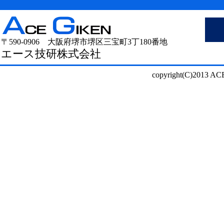
氏名
氏名
電話番号
電話番号
〒590-0906 大阪府堺市堺区三宝町3丁180番地
エース技研株式会社
※半角カナは文字化けする可能性があります、全角カナで入力く
※半角カナは文字化けする可能性があります、全角カナで入力く
copyright(C)2013 ACE
■ご注意事項 本データ及びその他資料を使用した如何なる障害につい
■ご注意事項 本データ及びその他資料を使用した如何なる障害につい
らかじめご了承下さい。
らかじめご了承下さい。
本データ及びその他資料内容について個人使用以外の目的で、エース
本データ及びその他資料内容について個人使用以外の目的で、エース
複製、改ざんすることは法律で禁じられています。
複製、改ざんすることは法律で禁じられています。
本データ及びその他資料の収録商品の仕様は、予告なく変更する場合
本データ及びその他資料の収録商品の仕様は、予告なく変更する場合
本データに記載の内容は標準仕様となりますのでご注意下さい。
本データに記載の内容は標準仕様となりますのでご注意下さい。
データは、PDF形式もしくはZIP形式にて圧縮されております。
データは、PDF形式もしくはZIP形式にて圧縮されております。
本フォームは自動返信メールに直接ファイルを添付する方式を採用し
本フォームは自動返信メールに直接ファイルを添付する方式を採用し
はフィルタリングやブロッキングされてしまう可能性があるため、着
はフィルタリングやブロッキングされてしまう可能性があるため、着
どを一度ご確認ください。見つからない場合はお手数ですがお問い合
どを一度ご確認ください。見つからない場合はお手数ですがお問い合