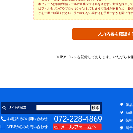
本フォームは自動返信メールに直接ファイルを添付する方式を採用し
はフィルタリングやブロッキングされてしまう可能性があるため、着
どを一度ご確認ください。見つからない場合はお手数ですがお問い合
※IPアドレスを記録しております。いたずらや
TC-100･250取扱説明書送付受付フォーム
TC-150C取扱説明書送付受付フォーム
会社名、ご担当者名、電話番号、E-mailをフォームからお送
会社名、ご担当者名、電話番号、E-mailをフォームからお送
タを送付いたします。下記フォームに必要事項をご記入の上送
タを送付いたします。下記フォームに必要事項をご記入の上送
製品
メールアドレス
メールアドレス
新商
会社名
会社名
技術
展示
部署
部署