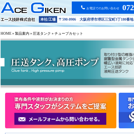
072
お電話でのお問い合わせ
プライバシーポリシー
サイトポリシー
本社/工場
〒590-0906 大阪府堺市堺区三宝町3丁180番地
トラブルシューティング
HOME
»
製品案内
»
圧送タンク
» チューブカセット
お問い合わせ
技術的な質問