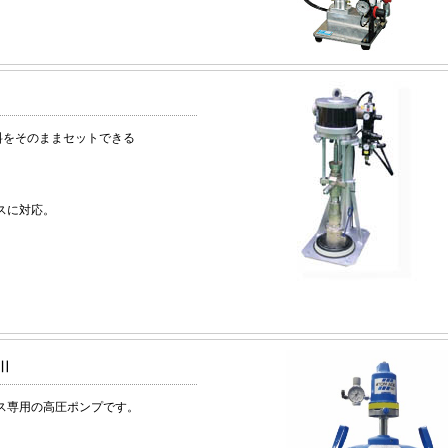
材料をそのままセットできる
スに対応。
。
1Ⅱ
ス専用の高圧ポンプです。