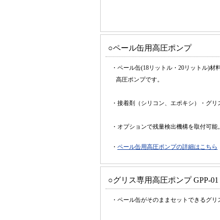
○ペール缶用高圧ポンプ
・ペール缶(18リットル・20リットル)
高圧ポンプです。
・接着剤（シリコン、エポキシ）・グリ
・オプションで残量検出機構を取付可能
・
ペール缶用高圧ポンプの詳細はこちら
○グリス専用高圧ポンプ GPP-0
・ペール缶がそのままセットできるグリ