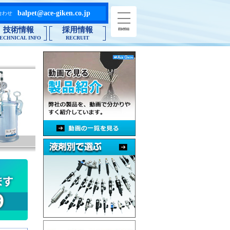
balpet@ace-giken.co.jp
合わせ
menu
技術情報
採用情報
ECHNICAL INFO
RECRUIT