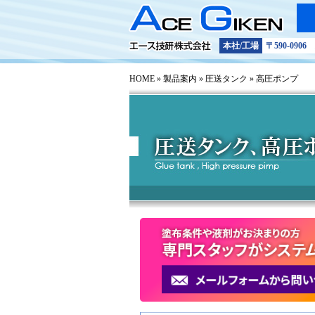
プライ
サイト
本社/工場
〒590-09
トラブ
HOME
»
製品案内
»
圧送タンク
» 高圧ポンプ
お問い
技術的