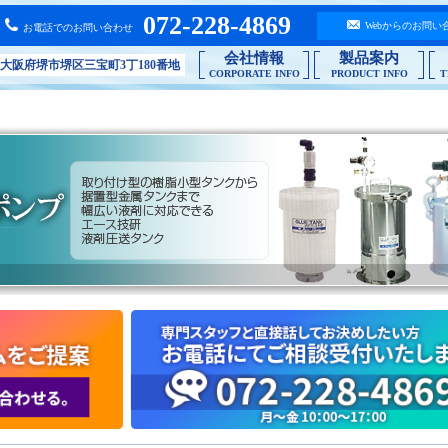
072-228-4869
Webからのお問い
お電話でのお問い合わせ
バシーポリシー
液剤別で選ぶ
会社情報
製品案内
ポリシー
06 大阪府堺市堺区三宝町3丁180番地
CORPORATE INFO
PRODUCT INFO
T
ルシューティング
合わせ
な質問