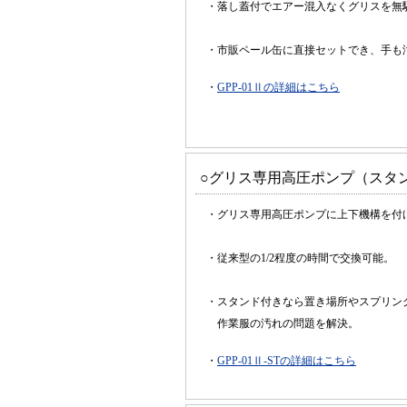
・落し蓋付でエアー混入なくグリスを無
・市販ペール缶に直接セットでき、手も
・
GPP-01Ⅱの詳細はこちら
○グリス専用高圧ポンプ（スタンド仕
・グリス専用高圧ポンプに上下機構を付
・従来型の1/2程度の時間で交換可能。
・スタンド付きなら置き場所やスプリン
作業服の汚れの問題を解決。
・
GPP-01Ⅱ-STの詳細はこちら