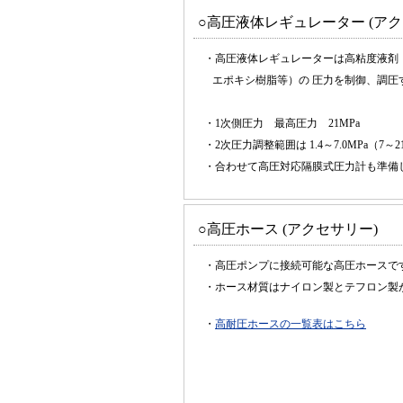
○高圧液体レギュレーター (アク
・高圧液体レギュレーターは高粘度液剤
エポキシ樹脂等）の 圧力を制御、調圧
・1次側圧力 最高圧力 21MPa
・2次圧力調整範囲は 1.4～7.0MPa（7～
・合わせて高圧対応隔膜式圧力計も準備
○高圧ホース (アクセサリー)
・高圧ポンプに接続可能な高圧ホースで
・ホース材質はナイロン製とテフロン製
・
高耐圧ホースの一覧表はこちら