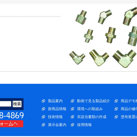
製品案内
動画で見る製品紹介
商品デモ
新商品情報
環境への取組み
商品の修
技術情報
非該当書類の作成
塗布装置
展示会案内
採用情報