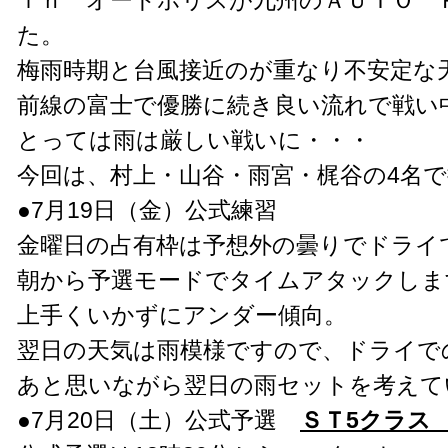
ｉｎ オートポリスが九州のＡＵＴＯ 
た。
梅雨時期と台風接近のが重なり不安定な
前線の富士で優勝に続き良い流れで戦い
とっては雨は厳しい戦いに・・・
今回は、村上・山谷・雨宮・梶谷の4名
●7月19日（金）公式練習
金曜日の占有枠は予想外の曇りでドライ
朝から予選モードでタイムアタックしま
上手くいかずにアンダー傾向。
翌日の天気は雨模様ですので、ドライで
あと思いながら翌日の雨セットを考えて
●7月20日（土）公式予選
ＳＴ5クラス 