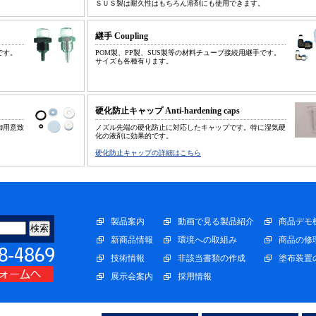
ＳＵＳ製は耐久性はもちろん溶剤にも使用できます。
継手 Coupling
です。
POM製、PP製、SUS製等の材料チューブ接続用継手です。
サイズも各種有ります。
硬化防止キャップ Anti-hardening caps
御用意致
ノズル先端の硬化防止に対応したキャップです。特に湿気硬
化の液剤に効果的です。
硬化防止キャップの詳細はこちら
製品案内
動画で見る製品紹介
商品デモ
新商品情報
環境への取組み
商品の修
技術情報
非該当書類の作成
塗布装置
展示会案内
採用情報