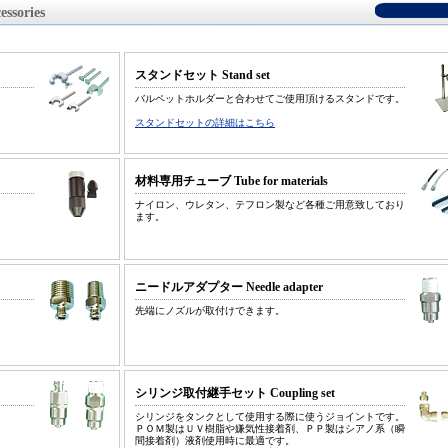
ories
スタンドセット Stand set
バルペットホルダーと合わせてご使用頂けるスタンドです。
スタンドセットの詳細はこちら
材料専用チューブ Tube for materials
ナイロン、ウレタン、テフロン製など各種ご用意致しており
ます。
ニードルアダプター Needle adapter
先端にノズルが取付けできます。
シリンジ取付継手セット Coupling set
シリンジをタンクとして使用する際に使うジョイントです。
ＰＯＭ製はＵＶ樹脂や嫌気性接着剤、ＰＰ製はシアノ系（瞬
間接着剤）液剤使用時に最適です。