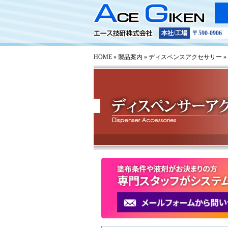
プライ
サイト
本社/工場
〒590-09
トラブ
HOME
»
製品案内
»
ディスペンスアクセサリー
»
お問い
技術的