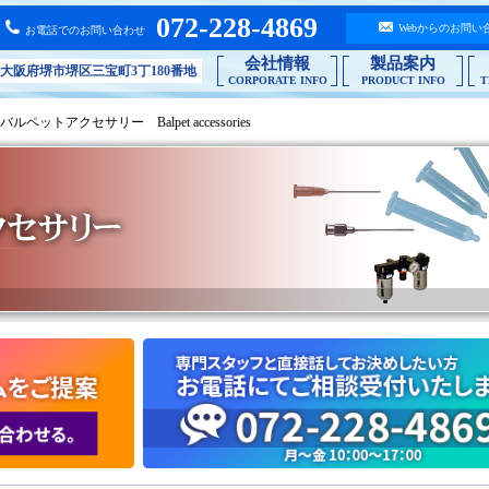
072-228-4869
Webからのお問い
お電話でのお問い合わせ
バシーポリシー
液剤別で選ぶ
会社情報
製品案内
ポリシー
06 大阪府堺市堺区三宝町3丁180番地
CORPORATE INFO
PRODUCT INFO
T
ルシューティング
 バルペットアクセサリー Balpet accessories
合わせ
な質問